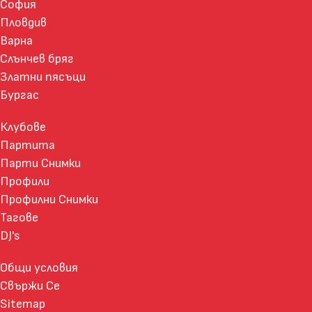
София
Пловдив
Варна
Слънчев бряг
Златни пясъци
Бургас
Клубове
Партита
Парти Снимки
Профили
Профилни Снимки
Тагове
DJ's
Общи условия
Свържи Се
Sitemap