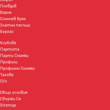
Пловдив
Варна
Слънчев бряг
Златни пясъци
Бургас
Клубове
Партита
Парти Снимки
Профили
Профилни Снимки
Тагове
DJ's
Общи условия
Свържи Се
Sitemap