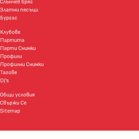
Слънчев бряг
Златни пясъци
Бургас
Клубове
Партита
Парти Снимки
Профили
Профилни Снимки
Тагове
DJ's
Общи условия
Свържи Се
Sitemap