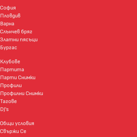
София
Пловдив
Варна
Слънчев бряг
Златни пясъци
Бургас
Клубове
Партита
Парти Снимки
Профили
Профилни Снимки
Тагове
DJ's
Общи условия
Свържи Се