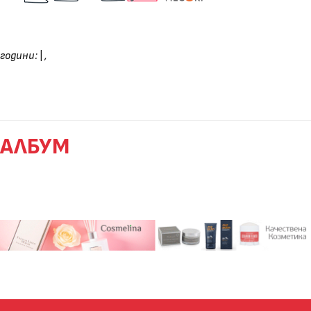
години:
|
,
АЛБУМ