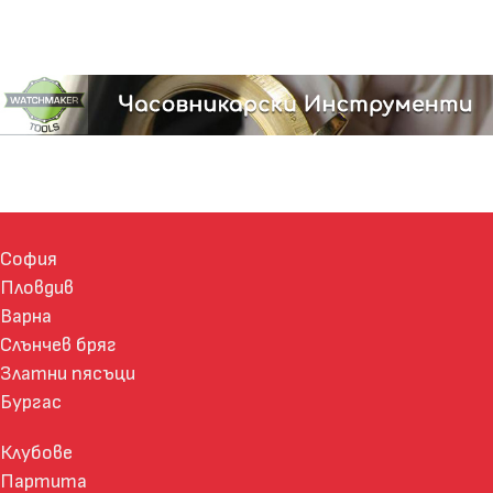
София
Пловдив
Варна
Слънчев бряг
Златни пясъци
Бургас
Клубове
Партита