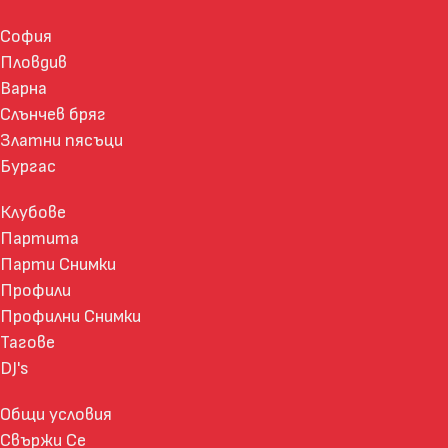
София
Пловдив
Варна
Слънчев бряг
Златни пясъци
Бургас
Клубове
Партита
Парти Снимки
Профили
Профилни Снимки
Тагове
DJ's
Общи условия
Свържи Се