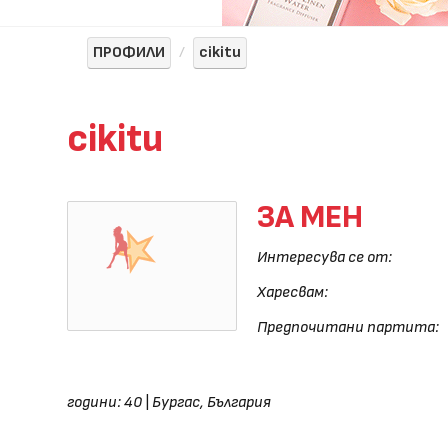
ПРОФИЛИ
cikitu
cikitu
ЗА МЕН
Интересува се от:
Харесвам:
Предпочитани партита:
години: 40
|
Бургас, България