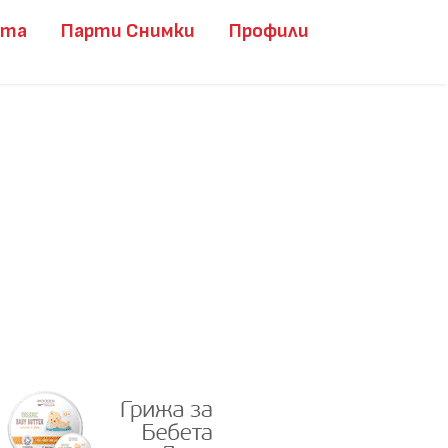
ита
Парти Снимки
Профили