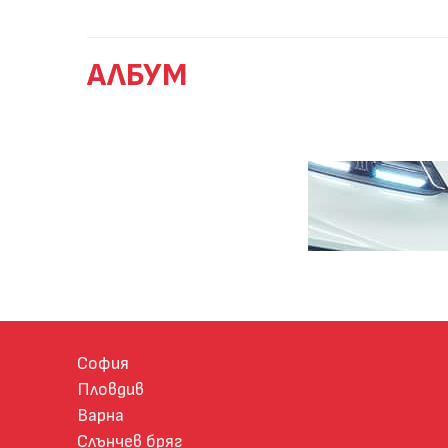
АЛБУМ
София
Пловдив
Варна
Слънчев бряг