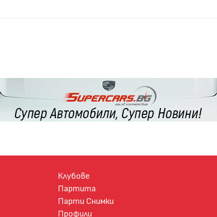
Клубове
Партита
Парти Снимки
Профили