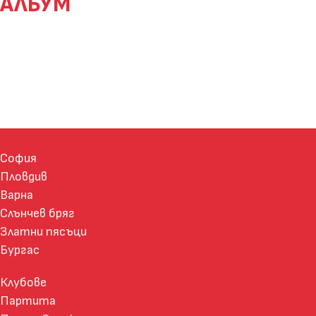
АЛБУМ
София
Пловдив
Варна
Слънчев бряг
Златни пясъци
Бургас
Клубове
Партита