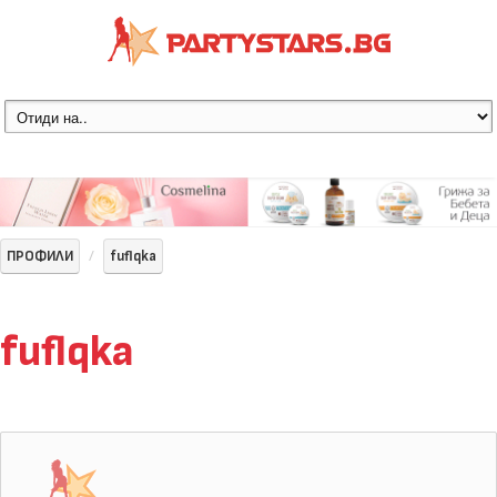
ПРОФИЛИ
fuflqka
fuflqka