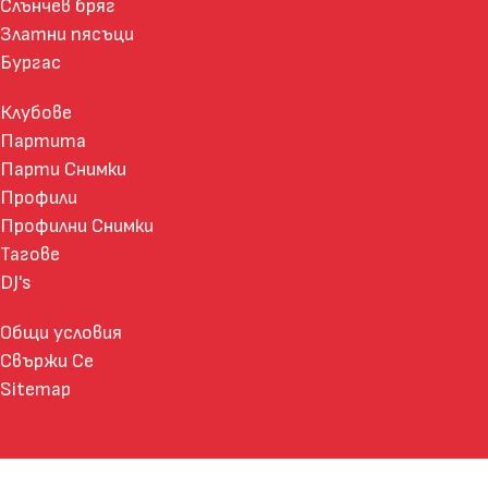
Слънчев бряг
Златни пясъци
Бургас
Клубове
Партита
Парти Снимки
Профили
Профилни Снимки
Тагове
DJ's
Общи условия
Свържи Се
Sitemap