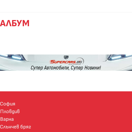
АЛБУМ
София
Пловдив
Варна
Слънчев бряг