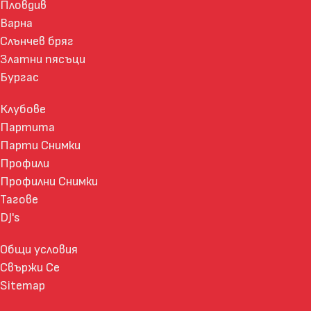
Пловдив
Варна
Слънчев бряг
Златни пясъци
Бургас
Клубове
Партита
Парти Снимки
Профили
Профилни Снимки
Тагове
DJ's
Общи условия
Свържи Се
Sitemap