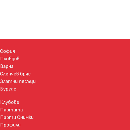
София
Пловдив
Варна
Слънчев бряг
Златни пясъци
Бургас
Клубове
Партита
Парти Снимки
Профили