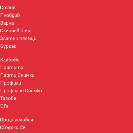
София
Пловдив
Варна
Слънчев бряг
Златни пясъци
Бургас
Клубове
Партита
Парти Снимки
Профили
Профилни Снимки
Тагове
DJ's
Общи условия
Свържи Се