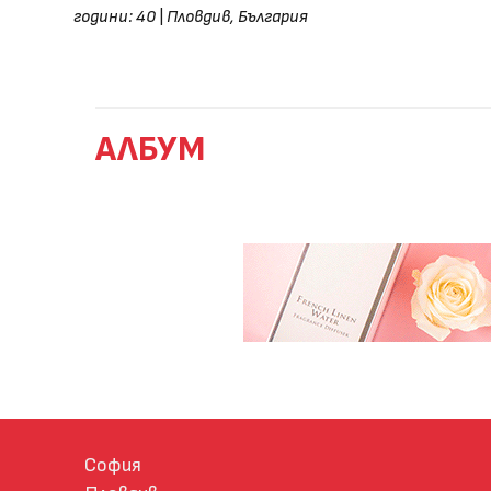
години: 40
|
Пловдив, България
АЛБУМ
София