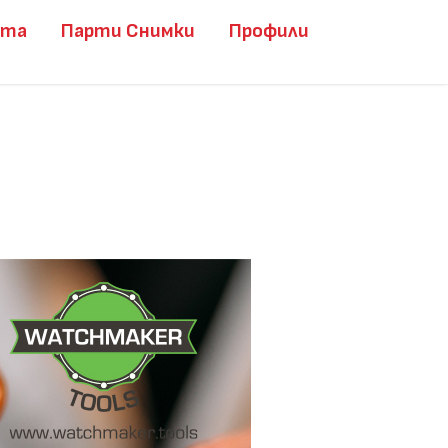
ита
Парти Снимки
Профили