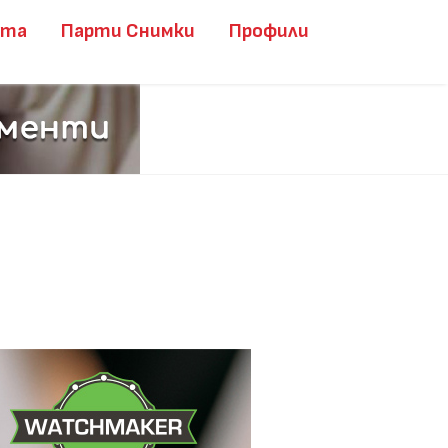
ита
Парти Снимки
Профили