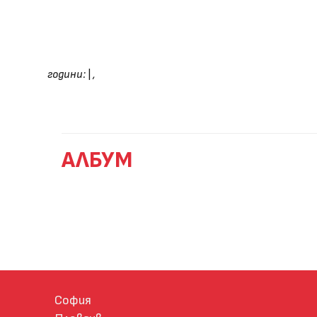
години:
|
,
АЛБУМ
София