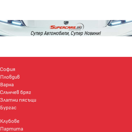
София
Пловдив
Варна
Слънчев бряг
Златни пясъци
Бургас
Клубове
Партита