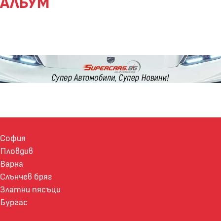
АЛБУМ
София
Пловдив
Варна
Слънчев бряг
Златни пясъци
Бургас