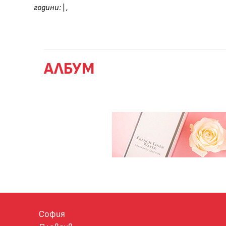
години:
|
,
АЛБУМ
София