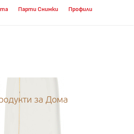
ита
Парти Снимки
Профили