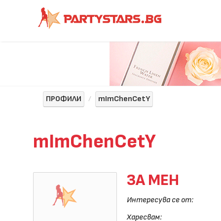
ПРОФИЛИ
mImChenCetY
mImChenCetY
ЗА МЕН
Интересува се от:
Харесвам: