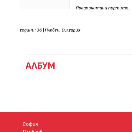
Предпочитани партита:
години: 36
|
Плевен, България
АЛБУМ
София
Пловдив