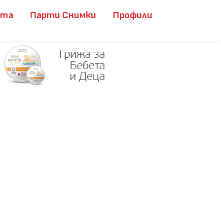
ита
Парти Снимки
Профили