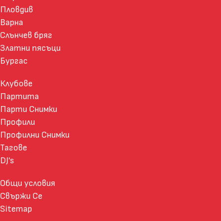
Пловдив
Варна
Слънчев бряг
Златни пясъци
Бургас
Клубове
Партита
Парти Снимки
Профили
Профилни Снимки
Тагове
DJ's
Общи условия
Свържи Се
Sitemap