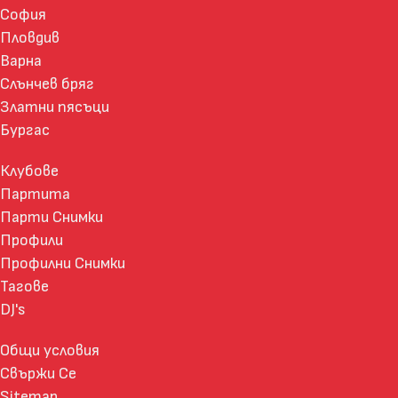
София
Пловдив
Варна
Слънчев бряг
Златни пясъци
Бургас
Клубове
Партита
Парти Снимки
Профили
Профилни Снимки
Тагове
DJ's
Общи условия
Свържи Се
Sitemap