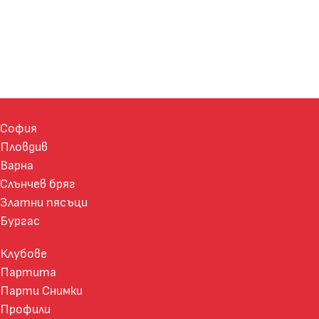
София
Пловдив
Варна
Слънчев бряг
Златни пясъци
Бургас
Клубове
Партита
Парти Снимки
Профили