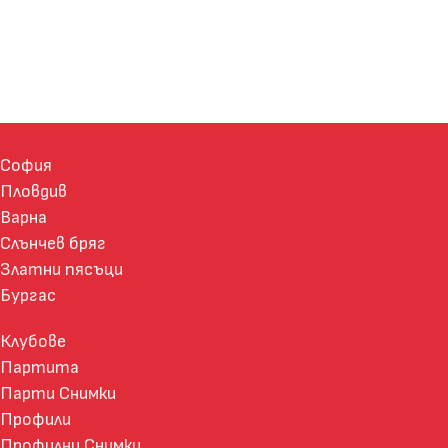
София
Пловдив
Варна
Слънчев бряг
Златни пясъци
Бургас
Клубове
Партита
Парти Снимки
Профили
Профилни Снимки