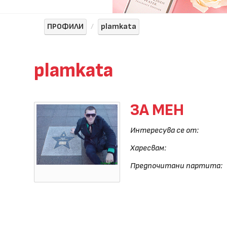
ПРОФИЛИ
plamkata
plamkata
ЗА МЕН
Интересува се от:
Харесвам:
Предпочитани партита: