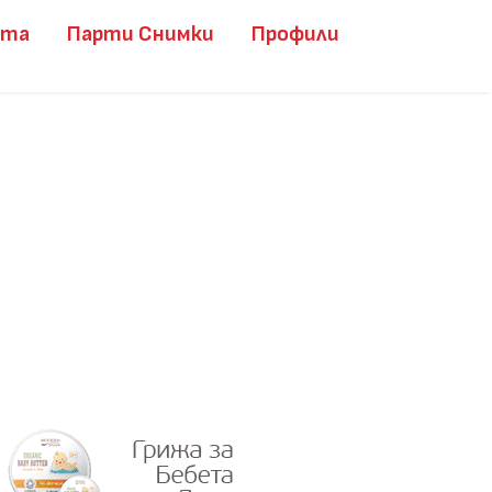
ита
Парти Снимки
Профили