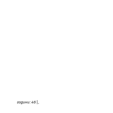
години: 46
|
,