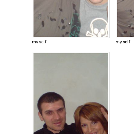
my self
my self