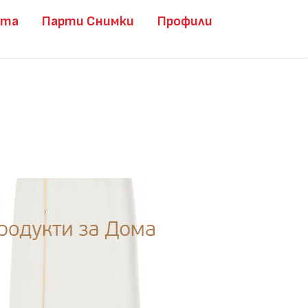
ита
Парти Снимки
Профили