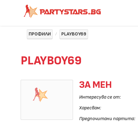
ПРОФИЛИ
PLAYBOY69
PLAYBOY69
ЗА МЕН
Интересува се от:
Харесвам:
Предпочитани партита: