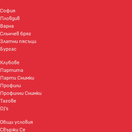
София
Пловдив
Варна
Слънчев бряг
Златни пясъци
Бургас
Клубове
Партита
Парти Снимки
Профили
Профилни Снимки
Тагове
DJ's
Общи условия
Свържи Се