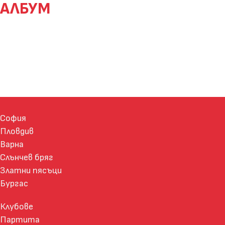
АЛБУМ
София
Пловдив
Варна
Слънчев бряг
Златни пясъци
Бургас
Клубове
Партита