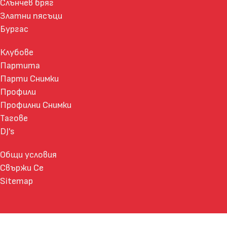
Слънчев бряг
Златни пясъци
Бургас
Клубове
Партита
Парти Снимки
Профили
Профилни Снимки
Тагове
DJ's
Общи условия
Свържи Се
Sitemap