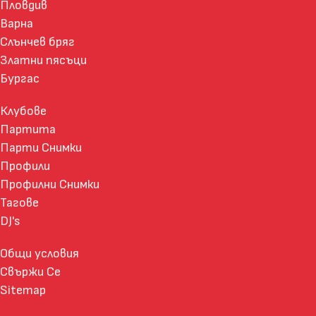
Пловдив
Варна
Слънчев бряг
Златни пясъци
Бургас
Клубове
Партита
Парти Снимки
Профили
Профилни Снимки
Тагове
DJ's
Общи условия
Свържи Се
Sitemap