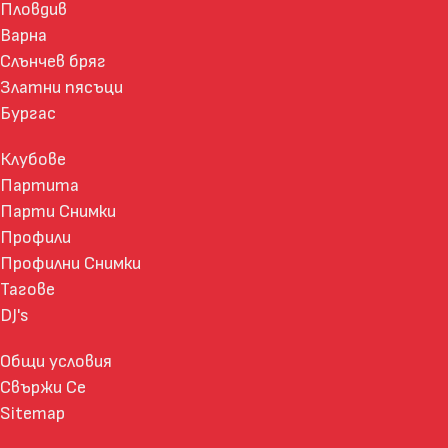
Пловдив
Варна
Слънчев бряг
Златни пясъци
Бургас
Клубове
Партита
Парти Снимки
Профили
Профилни Снимки
Тагове
DJ's
Общи условия
Свържи Се
Sitemap