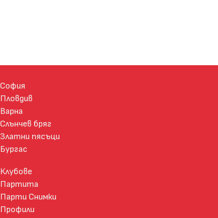
София
Пловдив
Варна
Слънчев бряг
Златни пясъци
Бургас
Клубове
Партита
Парти Снимки
Профили