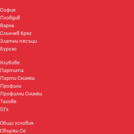
София
Пловдив
Варна
Слънчев бряг
Златни пясъци
Бургас
Клубове
Партита
Парти Снимки
Профили
Профилни Снимки
Тагове
DJ's
Общи условия
Свържи Се