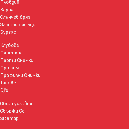
Пловдив
Варна
Слънчев бряг
Златни пясъци
Бургас
Клубове
Партита
Парти Снимки
Профили
Профилни Снимки
Тагове
DJ's
Общи условия
Свържи Се
Sitemap