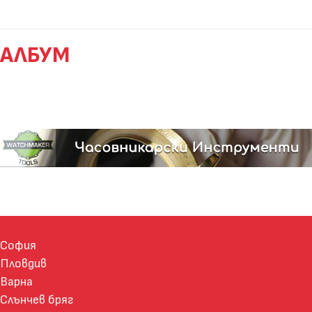
АЛБУМ
София
Пловдив
Варна
Слънчев бряг