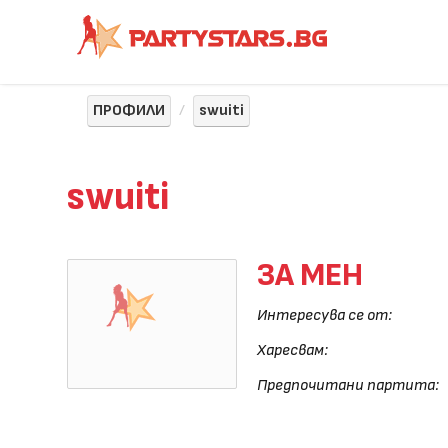
ПРОФИЛИ
swuiti
swuiti
ЗА МЕН
Интересува се от:
Харесвам:
Предпочитани партита: