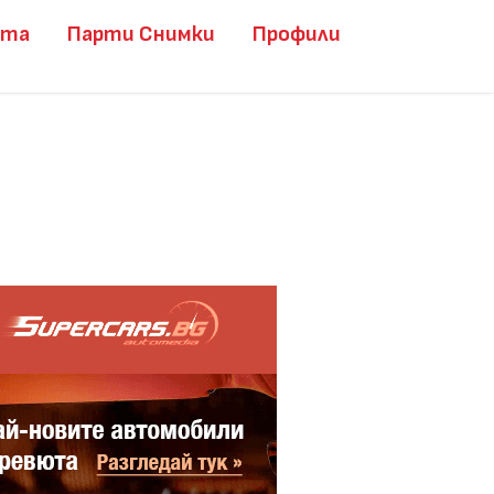
ита
Парти Снимки
Профили