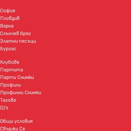
София
Пловдив
Варна
Слънчев бряг
Златни пясъци
Бургас
Клубове
Партита
Парти Снимки
Профили
Профилни Снимки
Тагове
DJ's
Общи условия
Свържи Се