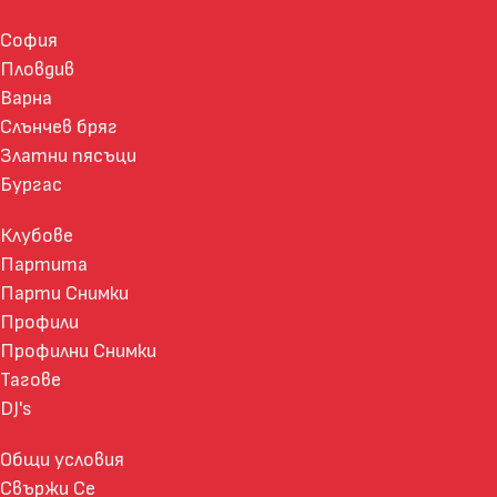
София
Пловдив
Варна
Слънчев бряг
Златни пясъци
Бургас
Клубове
Партита
Парти Снимки
Профили
Профилни Снимки
Тагове
DJ's
Общи условия
Свържи Се