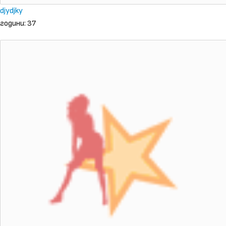
djydjky
години: 37