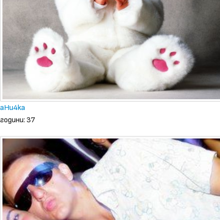
aHu4ka
години: 37