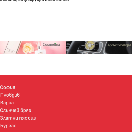
София
Пловдив
Варна
Слънчев бряг
Златни пясъци
Бургас