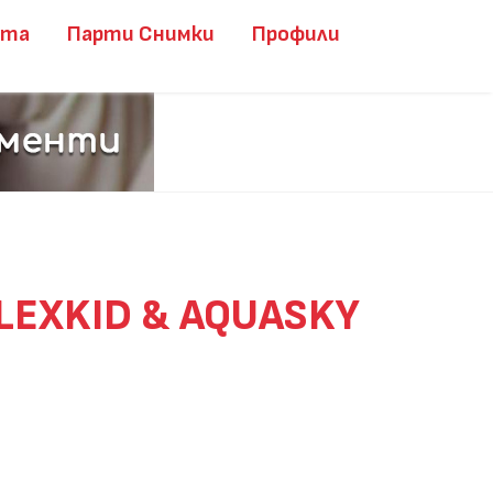
ита
Парти Снимки
Профили
 ALEXKID & AQUASKY