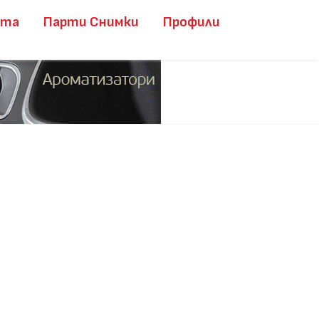
ита
Парти Снимки
Профили