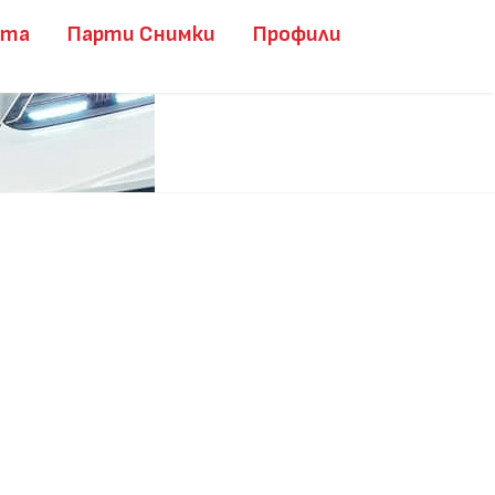
ита
Парти Снимки
Профили