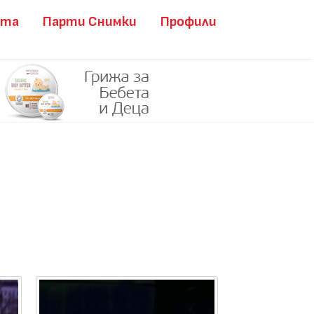
ита
Парти Снимки
Профили