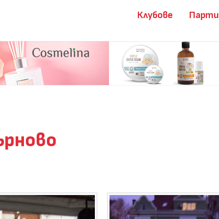
Клубове
Парт
Търново