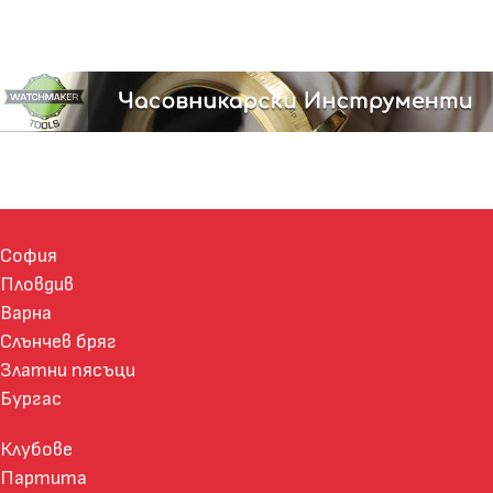
София
Пловдив
Варна
Слънчев бряг
Златни пясъци
Бургас
Клубове
Партита