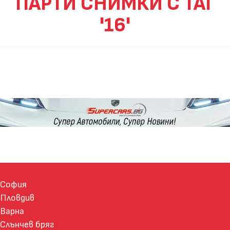
ПАРТИ СНИМКИ С ТАГ
'16'
София
Пловдив
Варна
Слънчев бряг