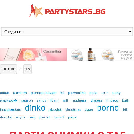
ТАГОВЕ
16
diddo
dammm
plemetoradvam
kfi
pozvolisha
pipai
1914
boby
мармала�
season
sandy
foam
will
madness
glasess
imoeto
bath
dinko
porno
impulsestars
absolut
christmas
auuu
bili
doncho
vayto
new
gavraili
tansi3
petle