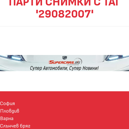
ПАРТИ СНИМКИ С ТАГ
'29082007'
София
Пловдив
Варна
Слънчев бряг