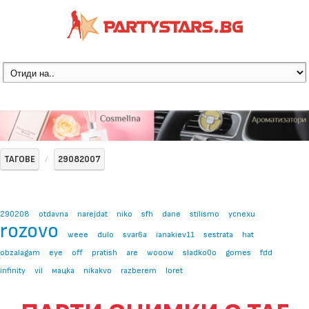
ТАГОВЕ
29082007
290208
otdavna
narejdat
niko
sfh
dane
stilismo
ycnexu
rozovo
weee
dulo
svar6a
ianakiev11
sestrata
hat
obzalagam
eye
off
pratish
are
wooow
sladko0o
gomes
fdd
infinity
vil
мацка
nikakvo
razberem
loret