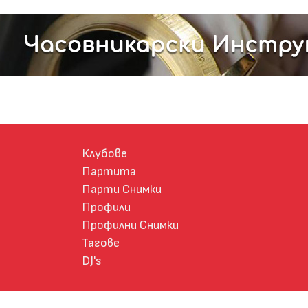
Клубове
Партита
Парти Снимки
Профили
Профилни Снимки
Тагове
DJ's