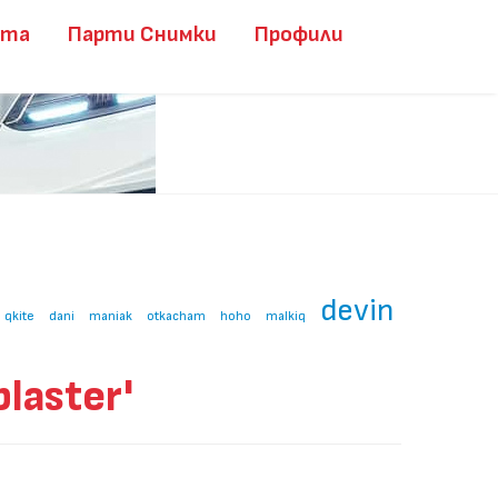
ита
Парти Снимки
Профили
devin
qkite
dani
maniak
otkacham
hoho
malkiq
laster'