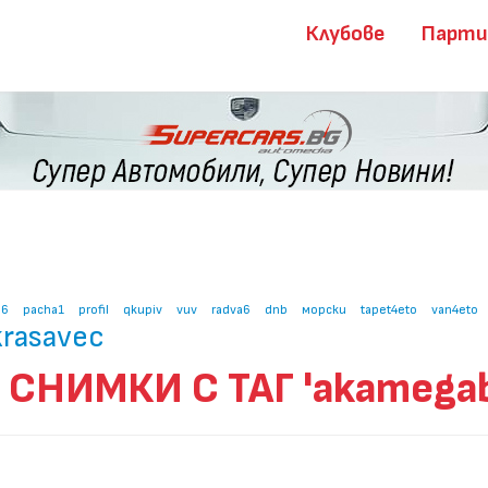
Клубове
Парт
i6
pacha1
profil
qkupiv
vuv
radva6
dnb
морски
tapet4eto
van4eto
krasavec
СНИМКИ С ТАГ 'akamegab