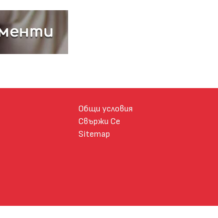
Общи условия
Свържи Се
Sitemap