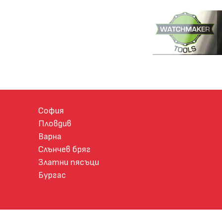
София
Пловдив
Варна
Слънчев бряг
Златни пясъци
Бургас