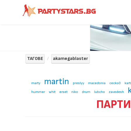
ТАГОВЕ
akamegablaster
martin
marty
preslyy
macedonia
cecko0
kart
hummer
whit
erset
niko
drum
lubcho
zavedesh
ПАРТИ 