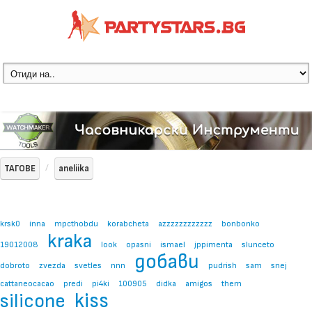
ТАГОВЕ
aneliika
krsk0
inna
mpcthobdu
korabcheta
azzzzzzzzzzzz
bonbonko
kraka
19012008
look
opasni
ismael
jppimenta
slunceto
добави
dobroto
zvezda
svetles
nnn
pudrish
sam
snej
cattaneocacao
predi
pi4ki
100905
didka
amigos
them
kiss
silicone