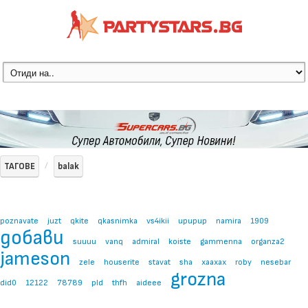
ТАГОВЕ
balak
poznavate
juzt
qkite
qkasnimka
vs4ikii
upupup
namira
1909
добави
suuuu
vanq
admiral
koiste
gammenna
organza2
jameson
zele
houserite
stavat
sha
xaaxax
roby
nesebar
grozna
did0
12122
78789
pld
thfh
aideee