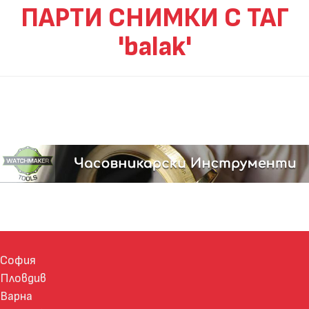
ПАРТИ СНИМКИ С ТАГ
'balak'
София
Пловдив
Варна